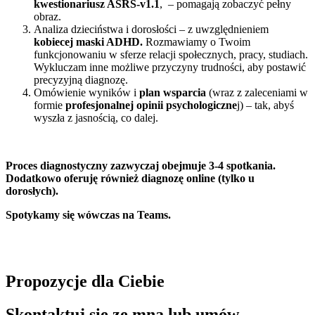
kwestionariusz ASRS-v1.1
, – pomagają zobaczyć pełny
obraz.
Analiza dzieciństwa i dorosłości – z uwzględnieniem
kobiecej maski ADHD.
Rozmawiamy o Twoim
funkcjonowaniu w sferze relacji społecznych, pracy, studiach.
Wykluczam inne możliwe przyczyny trudności, aby postawić
precyzyjną diagnozę.
Omówienie wyników i
plan wsparcia
(wraz z zaleceniami w
formie
profesjonalnej opinii psychologiczne
j) – tak, abyś
wyszła z jasnością, co dalej.
Proces diagnostyczny zazwyczaj obejmuje 3-4 spotkania.
Dodatkowo oferuję również diagnozę online (tylko u
dorosłych).
Spotykamy się wówczas na Teams.
Propozycje dla Ciebie
Skontaktuj się ze mną lub umów