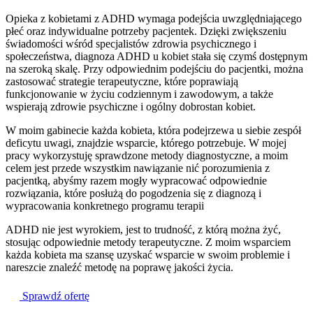
Opieka z kobietami z ADHD wymaga podejścia uwzględniającego
płeć oraz indywidualne potrzeby pacjentek. Dzięki zwiększeniu
świadomości wśród specjalistów zdrowia psychicznego i
społeczeństwa, diagnoza ADHD u kobiet stała się czymś dostępnym
na szeroką skalę. Przy odpowiednim podejściu do pacjentki, można
zastosować strategie terapeutyczne, które poprawiają
funkcjonowanie w życiu codziennym i zawodowym, a także
wspierają zdrowie psychiczne i ogólny dobrostan kobiet.
W moim gabinecie każda kobieta, która podejrzewa u siebie zespół
deficytu uwagi, znajdzie wsparcie, którego potrzebuje. W mojej
pracy wykorzystuję sprawdzone metody diagnostyczne, a moim
celem jest przede wszystkim nawiązanie nić porozumienia z
pacjentką, abyśmy razem mogły wypracować odpowiednie
rozwiązania, które posłużą do pogodzenia się z diagnozą i
wypracowania konkretnego programu terapii
ADHD nie jest wyrokiem, jest to trudność, z którą można żyć,
stosując odpowiednie metody terapeutyczne. Z moim wsparciem
każda kobieta ma szansę uzyskać wsparcie w swoim problemie i
nareszcie znaleźć metodę na poprawę jakości życia.
Sprawdź ofertę