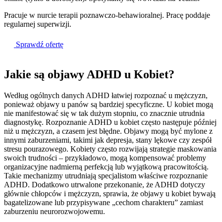
Pracuje w nurcie terapii poznawczo-behawioralnej. Pracę poddaje
regularnej superwizji.
Sprawdź ofertę
Jakie są objawy ADHD
u Kobiet?
Według ogólnych danych ADHD łatwiej rozpoznać u mężczyzn,
ponieważ objawy u panów są bardziej specyficzne. U kobiet mogą
nie manifestować się w tak dużym stopniu, co znacznie utrudnia
diagnostykę. Rozpoznanie ADHD u kobiet często następuje później
niż u mężczyzn, a czasem jest błędne. Objawy mogą być mylone z
innymi zaburzeniami, takimi jak depresja, stany lękowe czy zespół
stresu pourazowego. Kobiety często rozwijają strategie maskowania
swoich trudności – przykładowo, mogą kompensować problemy
organizacyjne nadmierną perfekcją lub wyjątkową pracowitością.
Takie mechanizmy utrudniają specjalistom właściwe rozpoznanie
ADHD. Dodatkowo utrwalone przekonanie, że ADHD dotyczy
głównie chłopców i mężczyzn, sprawia, że objawy u kobiet bywają
bagatelizowane lub przypisywane „cechom charakteru” zamiast
zaburzeniu neurorozwojowemu.