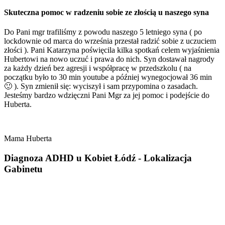
Skuteczna pomoc w radzeniu sobie ze złością u naszego syna
Do Pani mgr trafiliśmy z powodu naszego 5 letniego syna ( po
lockdownie od marca do września przestał radzić sobie z uczuciem
złości ). Pani Katarzyna poświęcila kilka spotkań celem wyjaśnienia
Hubertowi na nowo uczuć i prawa do nich. Syn dostawał nagrody
za każdy dzień bez agresji i współpracę w przedszkolu ( na
początku było to 30 min youtube a później wynegocjował 36 min
🙂 ). Syn zmienił się: wyciszył i sam przypomina o zasadach.
Jesteśmy bardzo wdzięczni Pani Mgr za jej pomoc i podejście do
Huberta.
Mama Huberta
Diagnoza ADHD u Kobiet Łódź -
Lokalizacja
Gabinetu