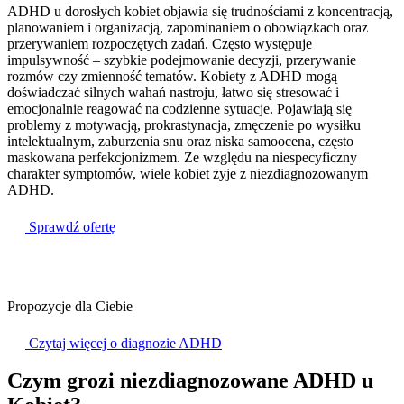
ADHD u dorosłych kobiet objawia się trudnościami z koncentracją,
planowaniem i organizacją, zapominaniem o obowiązkach oraz
przerywaniem rozpoczętych zadań. Często występuje
impulsywność – szybkie podejmowanie decyzji, przerywanie
rozmów czy zmienność tematów. Kobiety z ADHD mogą
doświadczać silnych wahań nastroju, łatwo się stresować i
emocjonalnie reagować na codzienne sytuacje. Pojawiają się
problemy z motywacją, prokrastynacja, zmęczenie po wysiłku
intelektualnym, zaburzenia snu oraz niska samoocena, często
maskowana perfekcjonizmem. Ze względu na niespecyficzny
charakter symptomów, wiele kobiet żyje z niezdiagnozowanym
ADHD.
Sprawdź ofertę
Propozycje dla Ciebie
Czytaj więcej o diagnozie ADHD
Czym grozi niezdiagnozowane ADHD
u