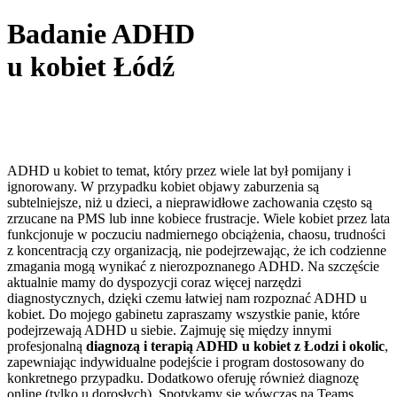
Badanie ADHD
u kobiet Łódź
ADHD u kobiet to temat, który przez wiele lat był pomijany i
ignorowany. W przypadku kobiet objawy zaburzenia są
subtelniejsze, niż u dzieci, a nieprawidłowe zachowania często są
zrzucane na PMS lub inne kobiece frustracje. Wiele kobiet przez lata
funkcjonuje w poczuciu nadmiernego obciążenia, chaosu, trudności
z koncentracją czy organizacją, nie podejrzewając, że ich codzienne
zmagania mogą wynikać z nierozpoznanego ADHD. Na szczęście
aktualnie mamy do dyspozycji coraz więcej narzędzi
diagnostycznych, dzięki czemu łatwiej nam rozpoznać ADHD u
kobiet. Do mojego gabinetu zapraszamy wszystkie panie, które
podejrzewają ADHD u siebie. Zajmuję się między innymi
profesjonalną
diagnozą i terapią ADHD u kobiet z Łodzi i okolic
,
zapewniając indywidualne podejście i program dostosowany do
konkretnego przypadku. Dodatkowo oferuję również diagnozę
online (tylko u dorosłych). Spotykamy się wówczas na Teams.